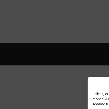
Copyright © 2026 lasermeister
–
OnePress
theme by FameThemes
Selleks, e
mõned kül
seadme tü