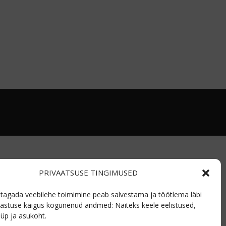
PRIVAATSUSE TINGIMUSED
t tagada veebilehe toimimine peab salvestama ja töötlema läbi
astuse käigus kogunenud andmed: Näiteks keele eelistused,
üp ja asukoht.